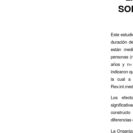
SO
Este estudi
duración de
están medi
personas (
años y n= 
indicaron qu
la cual a
Rev.int.med
Los efecto
significati
constructo
diferencias
La Organiz