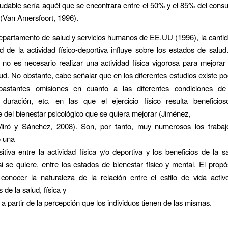
aludable sería aquél que se encontrara entre el 50% y el 85% del co
(Van Amersfoort, 1996).
epartamento de salud y servicios humanos de EE.UU (1996), la canti
ad de la actividad físico-deportiva influye sobre los estados de salu
no es necesario realizar una actividad física vigorosa para mejorar
lud. No obstante, cabe señalar que en los diferentes estudios existe po
bastantes omisiones en cuanto a las diferentes condiciones de 
, duración, etc. en las que el ejercicio físico resulta beneficio
del bienestar psicológico que se quiera mejorar (Jiménez,
Miró y Sánchez, 2008). Son, por tanto, muy numerosos los traba
o una
sitiva entre la actividad física y/o deportiva y los beneficios de la sa
si se quiere, entre los estados de bienestar físico y mental. El propó
conocer la naturaleza de la relación entre el estilo de vida acti
de la salud, física y
 a partir de la percepción que los individuos tienen de las mismas.