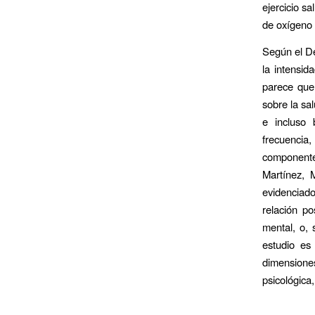
ejercicio s
de oxígeno 
Según el D
la intensid
parece que 
sobre la sa
e incluso 
frecuencia
componente 
Martínez, 
evidenciad
relación po
mental, o, 
estudio es 
dimensiones 
psicológica,