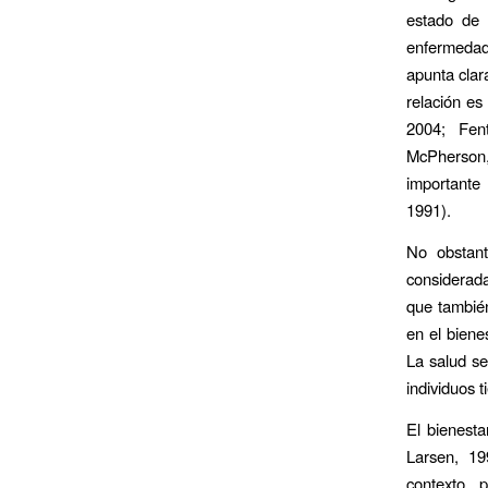
estado de 
enfermedad».
apunta clar
relación es
2004; Fen
McPherson,
importante 
1991).
No obstant
considerada
que también
en el biene
La salud se
individuos t
El bienesta
Larsen, 1
contexto, 