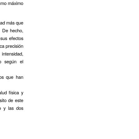
nsumo máximo
dad más que
d. De hecho,
 sus efectos
ca precisión
intensidad,
so según el
jos que han
lud física y
sito de este
vo y las dos