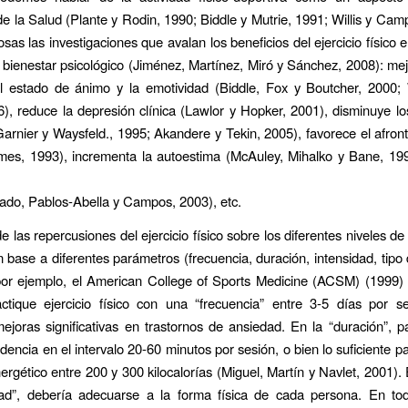
de la Salud (Plante y Rodin, 1990; Biddle y Mutrie, 1991; Willis y Camp
as las investigaciones que avalan los beneficios del ejercicio físico e
 bienestar psicológico (Jiménez, Martínez, Miró y Sánchez, 2008): mej
 el estado de ánimo y la emotividad (Biddle, Fox y Boutcher, 2000;
), reduce la depresión clínica (Lawlor y Hopker, 2001), disminuye lo
arnier y Waysfeld., 1995; Akandere y Tekin, 2005), favorece el afron
mes, 1993), incrementa la autoestima (McAuley, Mihalko y Bane, 19
ado, Pablos-Abella y Campos, 2003), etc.
de las repercusiones del ejercicio físico sobre los diferentes niveles d
n base a diferentes parámetros (frecuencia, duración, intensidad, tipo d
 por ejemplo, el American College of Sports Medicine (ACSM) (1999
ctique ejercicio físico con una “frecuencia” entre 3-5 días por 
ejoras significativas en trastornos de ansiedad. En la “duración”, 
idencia en el intervalo 20-60 minutos por sesión, o bien lo suficiente 
ergético entre 200 y 300 kilocalorías (Miguel, Martín y Navlet, 2001).
idad”, debería adecuarse a la forma física de cada persona. En to