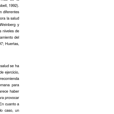
bell, 1992).
n diferentes
ora la salud
 Weinberg y
s niveles de
tamiento del
97; Huertas,
e salud se ha
e ejercicio,
) recomienda
semana para
parece haber
para provocar
 En cuanto a
do caso, un