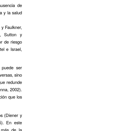
ausencia de
ca y la salud
 y Faulkner,
, Sutton y
r de riesgo
el e Israel,
o puede ser
versas, sino
 que redunde
enna, 2002).
ción que los
os (Diener y
). En este
o más de la