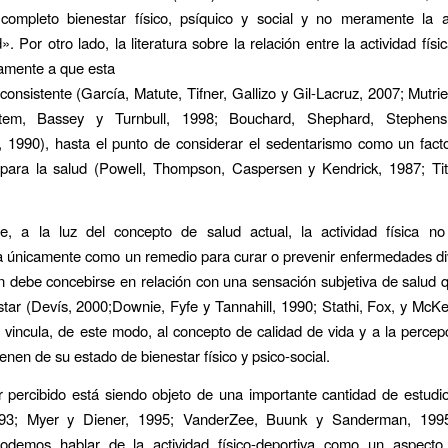
completo bienestar físico, psíquico y social y no meramente la 
 Por otro lado, la literatura sobre la relación entre la actividad físi
amente a que esta
 consistente (García, Matute, Tifner, Gallizo y Gil-Lacruz, 2007; Mutrie
tem, Bassey y Turnbull, 1998; Bouchard, Shephard, Stephens
 1990), hasta el punto de considerar el sedentarismo como un facto
para la salud (Powell, Thompson, Caspersen y Kendrick, 1987; Titt
e, a la luz del concepto de salud actual, la actividad física n
 únicamente como un remedio para curar o prevenir enfermedades di
 debe concebirse en relación con una sensación subjetiva de salud
star (Devís, 2000;Downie, Fyfe y Tannahill, 1990; Stathi, Fox, y McK
 vincula, de este modo, al concepto de calidad de vida y a la percep
ienen de su estado de bienestar físico y psico-social.
r percibido está siendo objeto de una importante cantidad de estudi
993; Myer y Diener, 1995; VanderZee, Buunk y Sanderman, 1995
podemos hablar de la actividad físico-deportiva como un aspect