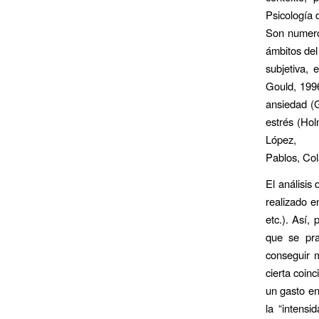
Psicología 
Son numeros
ámbitos del
subjetiva,
Gould, 1996
ansiedad (G
estrés (Hol
López,
Pablos, Col
El análisis 
realizado e
etc.). Así,
que se pra
conseguir m
cierta coinc
un gasto en
la “intens