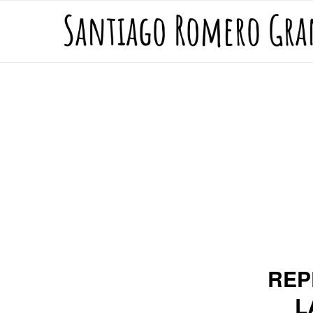
REP
L