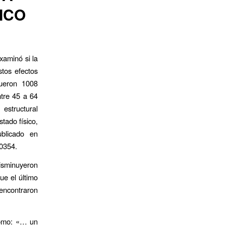
ICO
xaminó si la
stos efectos
fueron 1008
tre 45 a 64
estructural
stado físico,
blicado en
-0354.
isminuyeron
ue el último
encontraron
como: «… un